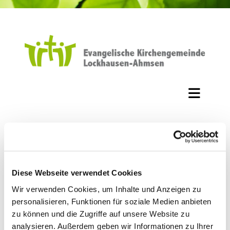
Kindergarten Ahmsen
Diese Webseite verwendet Cookies
1996 wurde der Evangelische Kindergarten auf der
Wir verwenden Cookies, um Inhalte und Anzeigen zu
einstigen „Pappenwiese“ erbaut. Das naturnah
personalisieren, Funktionen für soziale Medien anbieten
gestaltete Außengelände bietet den Kindern gute
zu können und die Zugriffe auf unsere Website zu
Spielmöglichkeiten und Bewegungsfreiheit.
analysieren. Außerdem geben wir Informationen zu Ihrer
In der Einrichtung arbeiten neun Mitarbeiterinnen